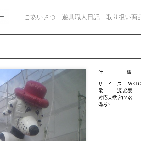
ごあいさつ
遊具職人日記
取り扱い商
仕 様
サ イ ズ Ｗ×Ｄ
電 源 必要
対応人数 約？名
備考?