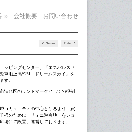
品
»
会社概要
お問い合わせ
Newer
Older
ョッピングセンター、「エスパルスド
覧車地上高52M「ドリームスカイ」を
ます。
市清水区のランドマークとしての役割
域コミュニティの中心となるよう、買
子様のために、「ミニ遊園地」をショ
広場にて設置、運営しております。